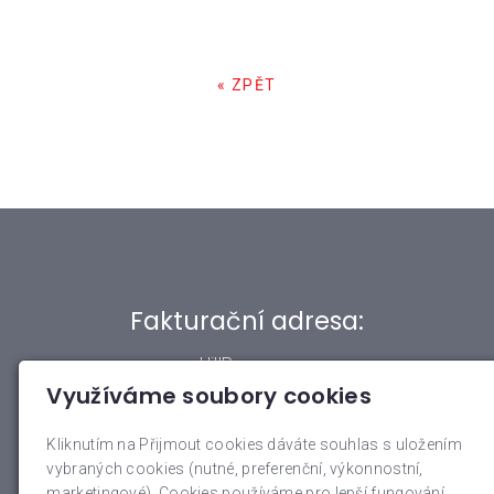
« ZPĚT
Fakturační adresa:
HillPro s.r.o.
Využíváme soubory cookies
IČ: 28224515
DIČ: CZ28224515
Kliknutím na Přijmout cookies dáváte souhlas s uložením
Tigridova 1501/6
vybraných cookies (nutné, preferenční, výkonnostní,
140 00 Praha 4
marketingové). Cookies používáme pro lepší fungování